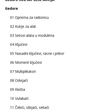
Gedore
01 Oprema za radionicu
02 Kutije za alat
03 Setovi alata u modulima
04 Ključevi
05 Nasadni ključevi, racne i pribor
06 Moment ključevi
07 Multiplikatori
08 Odvijači
09 Klešta
10 Izvlakači
11 Čekići, izbijači, sekači