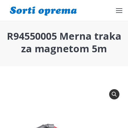
Search:
R94550005 Merna traka
za magnetom 5m