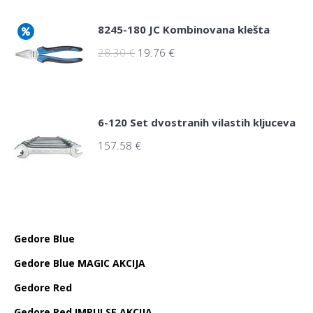
8245-180 JC Kombinovana klešta
28.30
€
19.76
€
6-120 Set dvostranih vilastih kljuceva
157.58
€
Gedore Blue
Gedore Blue MAGIC AKCIJA
Gedore Red
Gedore Red IMPULSE AKCIJA