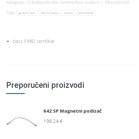
Kategorije:
12 Radionički alat
,
Gedore Red
,
Gedore
Šifra
3301428
Tags:
gedore red
merna traka
metar
petometar
class II MID certifikat
Preporučeni proizvodi
642 SP Magnetni podizač
198.24
€