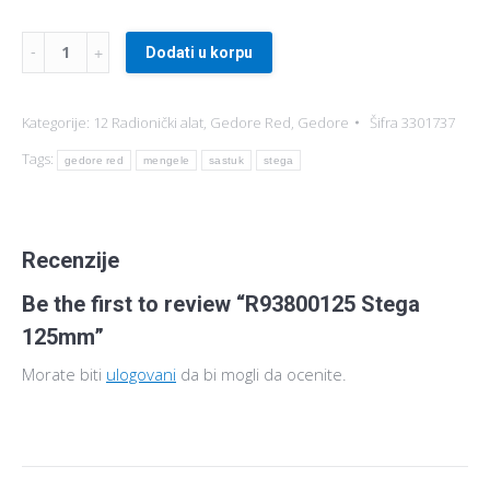
Dodati u korpu
Kategorije:
12 Radionički alat
,
Gedore Red
,
Gedore
Šifra
3301737
Tags:
gedore red
mengele
sastuk
stega
Recenzije
Be the first to review “R93800125 Stega
125mm”
Morate biti
ulogovani
da bi mogli da ocenite.