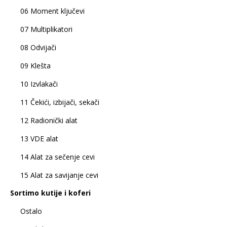
06 Moment ključevi
07 Multiplikatori
08 Odvijači
09 Klešta
10 Izvlakači
11 Čekići, izbijači, sekači
12 Radionički alat
13 VDE alat
14 Alat za sečenje cevi
15 Alat za savijanje cevi
Sortimo kutije i koferi
Ostalo