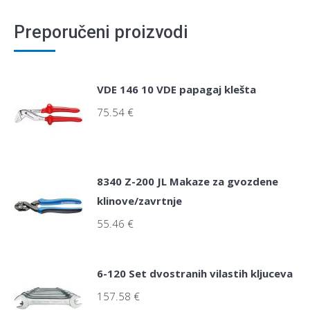
Preporučeni proizvodi
VDE 146 10 VDE papagaj klešta
75.54
€
8340 Z-200 JL Makaze za gvozdene
klinove/zavrtnje
55.46
€
6-120 Set dvostranih vilastih kljuceva
157.58
€